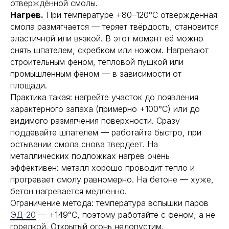
отверждённой смолы.
Нагрев.
При температуре +80–120°С отверждённая
смола размягчается — теряет твёрдость, становится
эластичной или вязкой. В этот момент её можно
снять шпателем, скребком или ножом. Нагревают
строительным феном, тепловой пушкой или
промышленным феном — в зависимости от
площади.
Практика такая: нагрейте участок до появления
характерного запаха (примерно +100°С) или до
видимого размягчения поверхности. Сразу
поддевайте шпателем — работайте быстро, при
остывании смола снова твердеет. На
металлических подложках нагрев очень
эффективен: металл хорошо проводит тепло и
прогревает смолу равномерно. На бетоне — хуже,
бетон нагревается медленно.
Ограничение метода: температура вспышки паров
ЭД-20
— +149°С, поэтому работайте с феном, а не
горелкой. Открытый огонь недопустим.