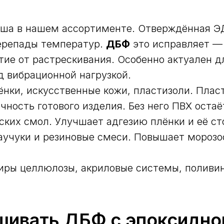
ша в нашем ассортименте. Отверждённая ЭД
перепады температур.
ДБФ
это исправляет —
тие от растрескивания. Особенно актуален д
 вибрационной нагрузкой.
нки, искусственные кожи, пластизоли. Пла
чность готового изделия. Без него ПВХ оста
ких смол. Улучшает адгезию плёнки и её сто
учуки и резиновые смеси. Повышает морозо
фиры целлюлозы, акриловые системы, поливи
шивать ДБФ с эпоксидно