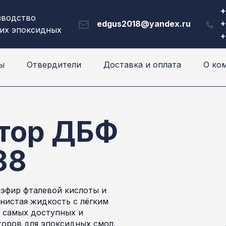
+
зводство
edgus2018@yandex.ru
+
их эпоксидных
+
ы
Отвердители
Доставка и оплата
О ко
тор ДБФ
88
эфир фталевой кислоты и
янистая жидкость с лёгким
з самых доступных и
торов для эпоксидных смол,