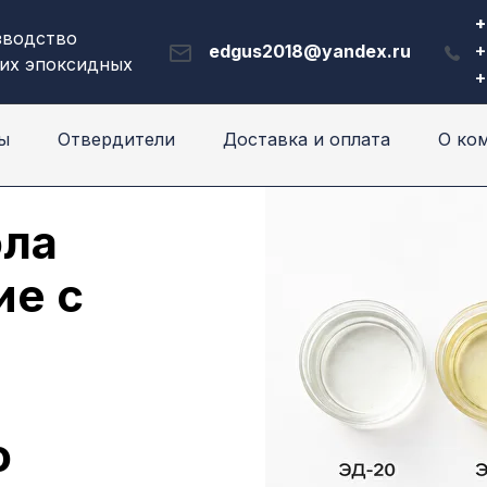
+
зводство
edgus2018@yandex.ru
+
их эпоксидных
+
ы
Отвердители
Доставка и оплата
О ко
ола
ие с
о