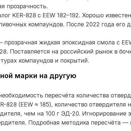
ая прозрачность.
алог KER-828 с EEW 182–192. Хорошо известе
ливочных компаундов. После 2022 года его 
 — прозрачная жидкая эпоксидная смола с EEW
8. Поставляется на российский рынок в бочк
птурах компаундов и покрытий.
дной марки на другую
необходимость пересчёта количества отверд
R-828 (EEW ≈ 185), количество отвердителя н
ителя, чем на 100 г ЭД-20. Игнорирование э
рдителя. Подробная методика пересчёта — 