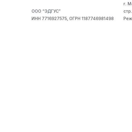
г. 
ООО “ЭДГУС”
стр.
ИНН 7716927575, ОГРН 1187746981498
Реж