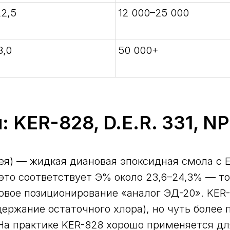
22,5
12 000–25 000
8,0
50 000+
 KER-828, D.E.R. 331, N
ея) — жидкая диановая эпоксидная смола с E
то соответствует Э% около 23,6–24,3% — то 
вое позиционирование «аналог ЭД-20». KER-
держание остаточного хлора), но чуть более
На практике KER-828 хорошо применяется дл