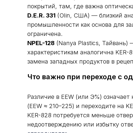
покрытий, там, где важна оптическ
D.E.R. 331
(Olin, США) — близкий ан
промышленности как основа для за
ограничена.
NPEL-128
(Nanya Plastics, Тайвань)
характеристикам аналогична KER-82
замена западных продуктов в реце
Что важно при переходе с о
Различие в EEW (или Э%) означает 
(EEW ≈ 210–225) и переходите на KE
KER-828 потребуется меньше отверд
недоотверждению или избытку отве