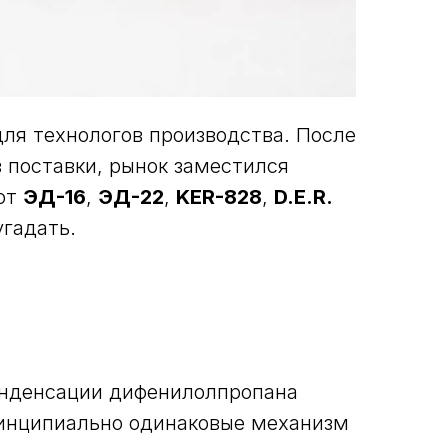
ля технологов производства. После
 поставки, рынок заместился
от
ЭД-16
,
ЭД-22
,
KER-828
,
D.E.R.
угадать.
конденсации дифенилолпропана
ринципиально одинаковые механизм