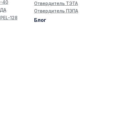
Э-40
Отвердитель ТЭТА
КДА
Отвердитель ПЭПА
PEL-128
Блог