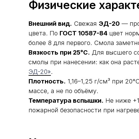
Физические характ
Внешний вид.
Свежая
ЭД-20
— про
цвета. По
ГОСТ 10587-84
цвет норм
более 8 для первого. Смола замет
Вязкость при 25°С.
Для высшего со
смолы при нанесении: как она раст
ЭД-20»
.
Плотность.
1,16–1,25 г/см³ при 20
массе, а не по объёму.
Температура вспышки.
Не ниже +1
пожарной безопасности при нагреве