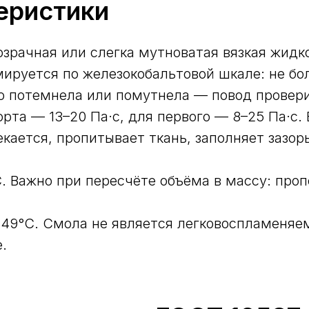
еристики
зрачная или слегка мутноватая вязкая жидко
ируется по железокобальтовой шкале: не бол
но потемнела или помутнела — повод провери
рта — 13–20 Па·с, для первого — 8–25 Па·с.
екается, пропитывает ткань, заполняет зазо
°С. Важно при пересчёте объёма в массу: пр
49°С. Смола не является легковоспламеняе
.