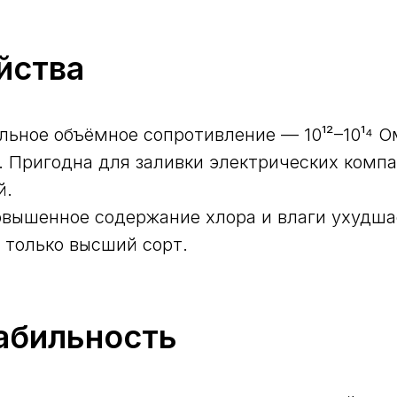
йства
ьное объёмное сопротивление — 10¹²–10¹⁴ О
. Пригодна для заливки электрических компа
й.
повышенное содержание хлора и влаги ухудша
 только высший сорт.
табильность