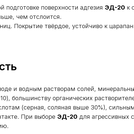
й подготовке поверхности адгезия
ЭД-20
к 
ьше, чем отслоится.
иц. Покрытие твёрдое, устойчиво к царапа
сть
воде и водным растворам солей, минеральн
10), большинству органических растворител
слотам (серная, соляная выше 30%), сильны
нтакте. При выборе
ЭД-20
для агрессивных с
ию.