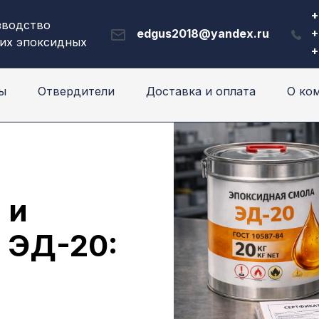
+
зводство
edgus2018@yandex.ru
+
их эпоксидных
+
ы
Отвердители
Доставка и оплата
О ко
 и
 ЭД-20: