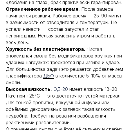
«добавил на глаз», брак практически гарантирован.
Ограниченное рабочее время.
После замеса
начинается реакция. Рабочее время — 25–90 минут
в зависимости от отвердителя и температуры. Не
успели нанести — состав загустел и стал
непригодным. Нельзя замесить утром и работать
весь день.
Хрупкость без пластификатора.
Чистая
эпоксидная смола без модификаторов хрупкая при
ударных нагрузках: трескается при изгибе и ударе.
Для большинства задач это решается добавлением
пластификатора
ДБФ
в количестве 5–10% от массы
смолы.
Высокая вязкость.
ЭД-20
имеет вязкость 13–20
Па·с при +25°С — это достаточно густой материал.
Для тонкой пропитки, вакуумной инфузии или
объёмных декоративных заливок такая вязкость
неудобна. Требует нагрева или разбавления
реактивными разбавителями.
О применении смолы с учётом её сильных и слабых