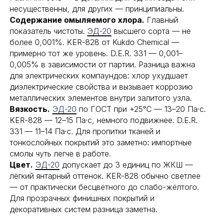
несущественны, для других — принципиальны.
Содержание омыляемого хлора.
Главный
показатель чистоты.
ЭД-20
высшего сорта — не
более 0,001%. KER-828 от Kukdo Chemical —
примерно тот же уровень. D.E.R. 331 — 0,001–
0,005% в зависимости от партии. Разница важна
для электрических компаундов: хлор ухудшает
диэлектрические свойства и вызывает коррозию
металлических элементов внутри залитого узла.
Вязкость.
ЭД-20
по ГОСТ при +25°С — 13–20 Па·с.
KER-828 — 12–15 Па·с, немного подвижнее. D.E.R.
331 — 11–14 Па·с. Для пропитки тканей и
тонкослойных покрытий это заметно: импортные
смолы чуть легче в работе.
Цвет.
ЭД-20
допускает до 3 единиц по ЖКШ —
лёгкий янтарный оттенок. KER-828 обычно светлее
— от практически бесцветного до слабо-жёлтого.
Для прозрачных финишных покрытий и
декоративных систем разница заметна.